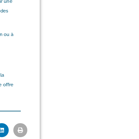
ur une
 des
n ou à
la
e offre