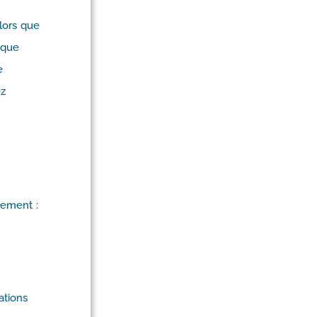
lors que
 que
e
ez
lement :
ations