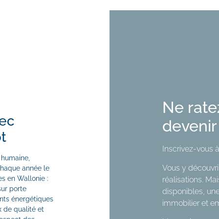
Ne rate
vec
devenir
t
Inscrivez-vous à
e humaine,
Vous y découvri
chaque année le
es en Wallonie :
réalisations. Ma
sur porte
disponibles, une
nts énergétiques
immobilier et em
 de qualité et