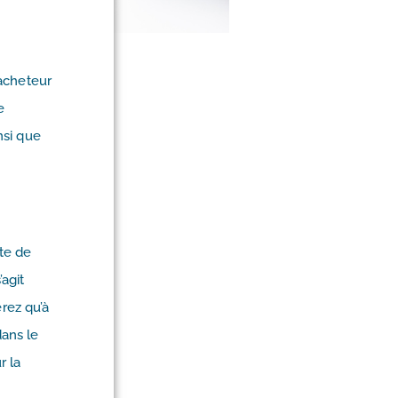
’acheteur
e
insi que
te de
’agit
rez qu’à
ans le
r la