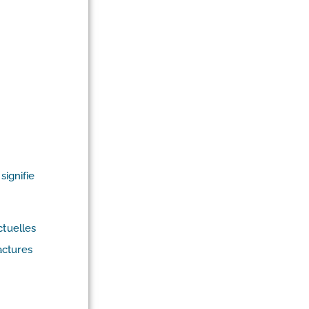
 signifie
ctuelles
actures