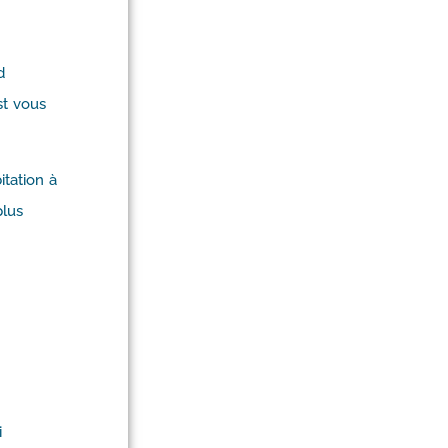
d
st vous
itation à
plus
i