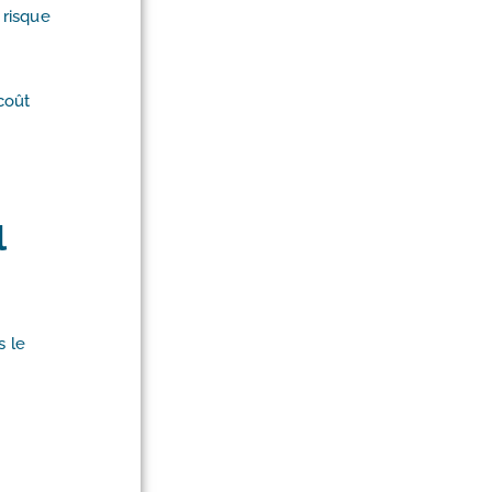
 risque
coût
l
s le