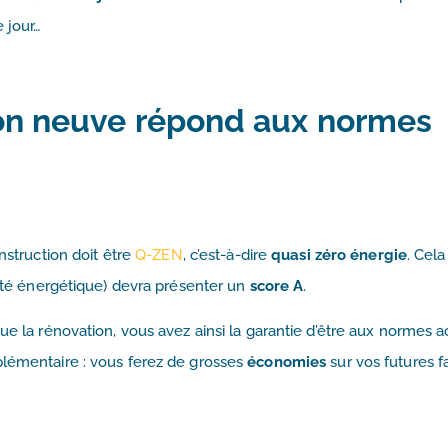
e jour…
ion neuve répond aux normes
nstruction doit être
Q-ZEN
, c’est-à-dire
quasi zéro énergie
. Cela
tité énergétique) devra présenter un
score A
.
ue la rénovation, vous avez ainsi la garantie d’être aux normes a
plémentaire : vous ferez de grosses
économies
sur vos futures f