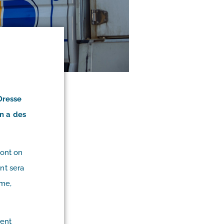
Dresse
on a des
dont on
ent sera
rme,
ient