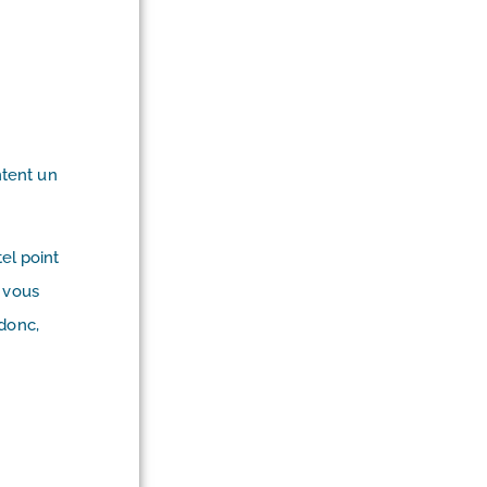
ntent un
tel point
r vous
 donc,